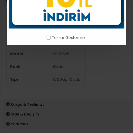
Ürün Detayı
Açıklama
Kablolu Mouse
Bağlantı noktası
Usb
Tekrar Gösterme
Marka
Philips
Model
SPK9525
Renk
Siyah
Tipi
1200dpi Optik
Kargo & Teslimat
İade & Değişim
Yorumlar