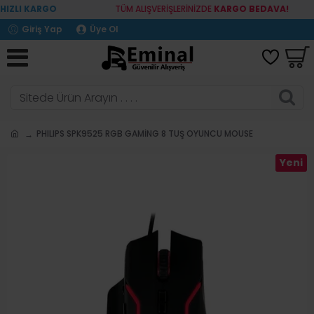
IZLI KARGO
TÜM ALIŞVERİŞLERİNİZDE
KARGO BEDAVA!
Giriş Yap
Üye Ol
PHILIPS SPK9525 RGB GAMİNG 8 TUŞ OYUNCU MOUSE
Yeni