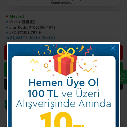
sunulmaktadır.
Mevcut
PHILIPS
Marka:
Ürün Kodu:
ST09205-4943
UPC:
871258176719
521,40TL
Kdv Dahil
Telefon ile sipariş
Whatsapp ile sipariş
😍
Ödemenizi
isterseniz
Kredi Kartı
ile yapabilirsiniz!
8 Saat 11 Dakika
Sonra Kargoda !